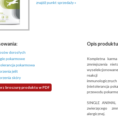
znajdź punkt sprzedaży »
sowania:
Opis produktu
 psów dorosłych
rgie pokarmowe
Kompletna karma 
zmniejszenia niet
tolerancja pokarmowa
wyselekcjonowane
rzenia jelit
reakcji
orzenia skóry
immunologicznych 
(nietolerancja po
rz broszurę produktu w PDF
przewodu pokarm
SINGLE ANIMAL P
zwierzęcego zmn
alergicznej.