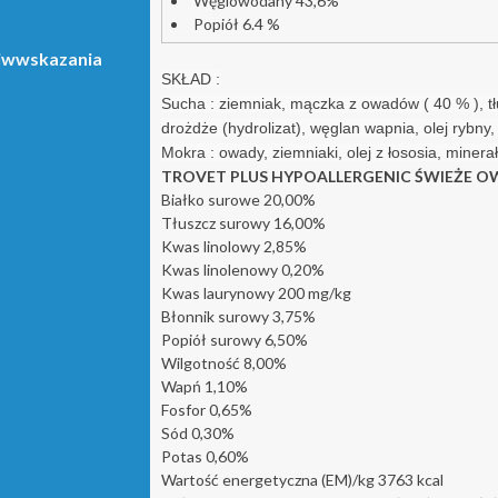
Węglowodany 43,6%
Popiół 6.4 %
iwwskazania
SKŁAD :
Sucha : ziemniak, mączka z owadów ( 40 % ), tłu
drożdże (hydrolizat), węglan wapnia, olej rybny,
Mokra : owady, ziemniaki, olej z łososia, minerał
TROVET PLUS HYPOALLERGENIC ŚWIEŻE OW
Białko surowe 20,00%
Tłuszcz surowy 16,00%
Kwas linolowy 2,85%
Kwas linolenowy 0,20%
Kwas laurynowy 200 mg/kg
Błonnik surowy 3,75%
Popiół surowy 6,50%
Wilgotność 8,00%
Wapń 1,10%
Fosfor 0,65%
Sód 0,30%
Potas 0,60%
Wartość energetyczna (EM)/kg 3763 kcal