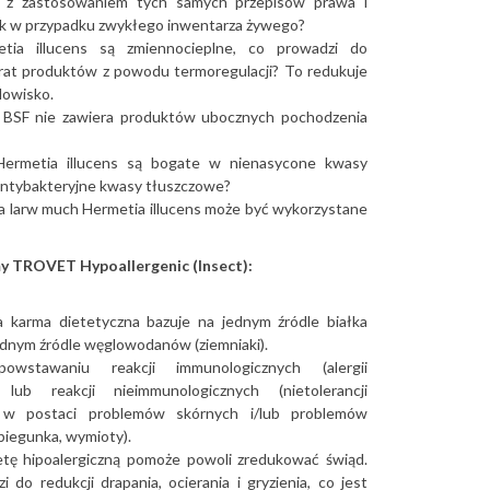
 z zastosowaniem tych samych przepisów prawa i
ak w przypadku zwykłego inwentarza żywego?
tia illucens są zmiennocieplne, co prowadzi do
rat produktów z powodu termoregulacji? To redukuje
dowisko.
 BSF nie zawiera produktów ubocznych pochodzenia
Hermetia illucens są bogate w nienasycone kwasy
antybakteryjne kwasy tłuszczowe?
a larw much Hermetia illucens może być wykorzystane
y TROVET Hypoallergenic (Insect):
a karma dietetyczna bazuje na jednym źródle białka
jednym źródle węglowodanów (ziemniaki).
owstawaniu reakcji immunologicznych (alergii
 lub reakcji nieimmunologicznych (nietolerancji
 w postaci problemów skórnych i/lub problemów
biegunka, wymioty).
etę hipoalergiczną pomoże powoli zredukować świąd.
 do redukcji drapania, ocierania i gryzienia, co jest