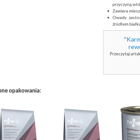
przyczyną wtó
Zawiera miesz
Owady zasto
źródłem białk
"Karm
rew
Przeczytaj arty
pne opakowania: