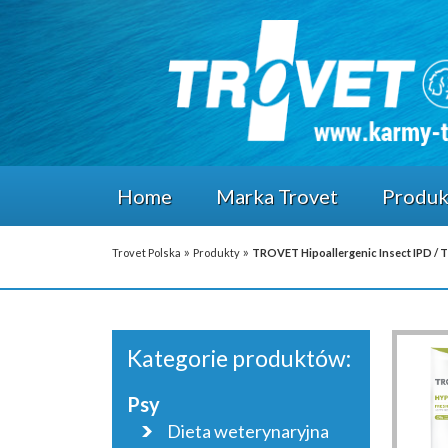
Home
Marka Trovet
Produk
»
»
Trovet Polska
Produkty
TROVET Hipoallergenic Insect IPD
Kategorie produktów:
Psy
Dieta weterynaryjna