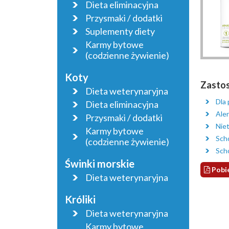
Dieta eliminacyjna
Przysmaki / dodatki
Suplementy diety
Karmy bytowe
(codzienne żywienie)
Koty
Zasto
Dieta weterynaryjna
Dla
Dieta eliminacyjna
Ale
Przysmaki / dodatki
Nie
Karmy bytowe
Scho
(codzienne żywienie)
Sch
Świnki morskie
Pobie
Dieta weterynaryjna
Króliki
Dieta weterynaryjna
Karmy bytowe