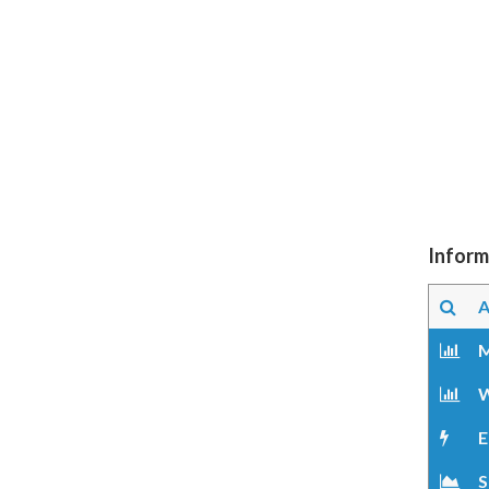
Inform
A
M
W
E
S