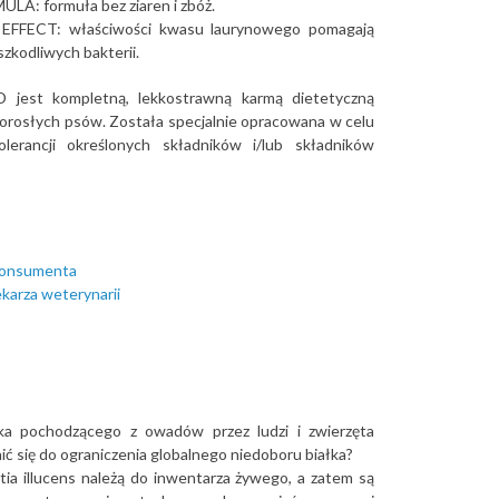
A: formuła bez ziaren i zbóż.
FFECT: właściwości kwasu laurynowego pomagają
szkodliwych bakterii.
 jest kompletną, lekkostrawną karmą dietetyczną
dorosłych psów. Została specjalnie opracowana w celu
olerancji określonych składników i/lub składników
 konsumenta
ekarza weterynarii
łka pochodzącego z owadów przez ludzi i zwierzęta
ić się do ograniczenia globalnego niedoboru białka?
a illucens należą do inwentarza żywego, a zatem są