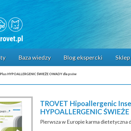
ty
Baza wiedzy
Blog ekspercki
Sklep
 / TPlus HYPOALLERGENIC ŚWIEŻE OWADY dla psów
TROVET Hipoallergenic Inse
HYPOALLERGENIC ŚWIEŻE 
Pierwsza w Europie karma dietetyczna 