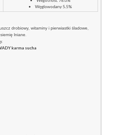
Wilgotność 78.0%
Węglowodany 5.5%
szcz drobiowy, witaminy i pierwiastki śladowe,
 siemię lniane.
y.
ADY karma sucha