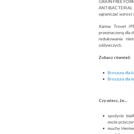
GRAIN FREE FORMUL
ANTIBACTERIAL E
ograniczać wzrost 
Karma Trovet IPD
przeznaczoną dla 
redukowania niet
odżywczych.
Zobacz również:
Broszura dla
Broszura dla l
Czy wiesz, że…
spożycie bia
może przyczyn
muchy Hermeti