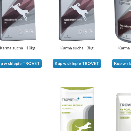
Karma sucha - 10kg
Karma sucha - 3kg
Karma 
p w sklepie TROVET
Kup w sklepie TROVET
Kup w s