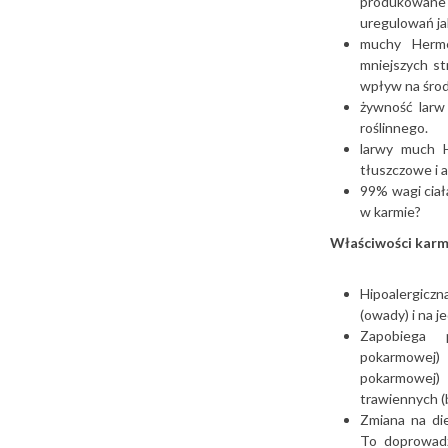
produkowane
uregulowań j
muchy Herme
mniejszych st
wpływ na śro
żywność larw
roślinnego.
larwy much 
tłuszczowe i 
99% wagi ciał
w karmie?
Właściwości karm
Hipoalergiczn
(owady) i na 
Zapobiega p
pokarmowej)
pokarmowej)
trawiennych (
Zmiana na di
To doprowadzi