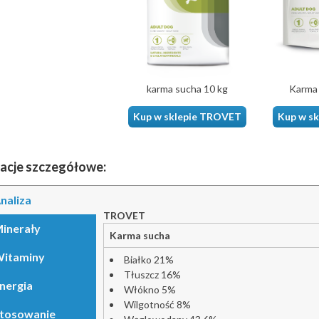
karma sucha 10 kg
Karma 
Kup w sklepie TROVET
Kup w s
acje szczegółowe:
naliza
TROVET
inerały
Karma sucha
itaminy
Białko 21%
Tłuszcz 16%
nergia
Włókno 5%
Wilgotność 8%
tosowanie