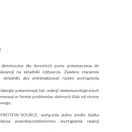
:
dietetyczna dla dorosłych psów przeznaczona do
olerancji na składniki odżywcze. Zawiera starannie
 składniki, aby zminimalizować ryzyko wystąpienia
(alergia pokarmowa) lub reakcji nieimmunologicznych
karmowa) w formie problemów skórnych i/lub od strony
owego.
ROTEIN SOURCE: wyłącznie jedno źródło białka
iejsza prawdopodobieństwo wystąpienia reakcji