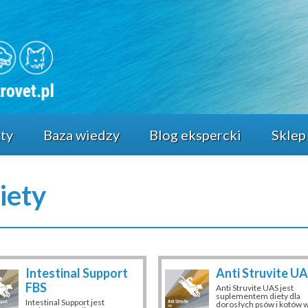
ty
Baza wiedzy
Blog ekspercki
Sklep
iety
Intestinal Support
Anti Struvite U
FBS
Anti Struvite UAS jest
suplementem diety dla
Intestinal Support jest
dorosłych psów i kotów w