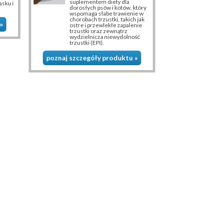
suplementem diety dla
asku i
dorosłych psów i kotów, który
wspomaga słabe trawienie w
chorobach trzustki, takich jak
»
ostre i przewlekłe zapalenie
trzustki oraz zewnątrz
wydzielnicza niewydolność
trzustki (EPI).
poznaj szczegóły produktu »