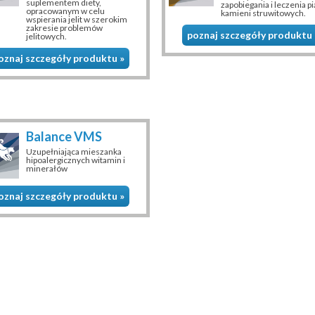
suplementem diety,
zapobiegania i leczenia pi
opracowanym w celu
kamieni struwitowych.
wspierania jelit w szerokim
zakresie problemów
poznaj szczegóły produktu 
jelitowych.
oznaj szczegóły produktu »
Balance VMS
Uzupełniająca mieszanka
hipoalergicznych witamin i
minerałów
oznaj szczegóły produktu »