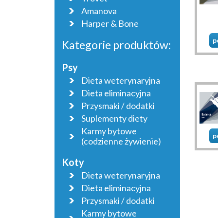
Amanova
Harper & Bone
p
Kategorie produktów:
Psy
Dieta weterynaryjna
Dieta eliminacyjna
Przysmaki / dodatki
Suplementy diety
Karmy bytowe
p
(codzienne żywienie)
Koty
Dieta weterynaryjna
Dieta eliminacyjna
Przysmaki / dodatki
Karmy bytowe