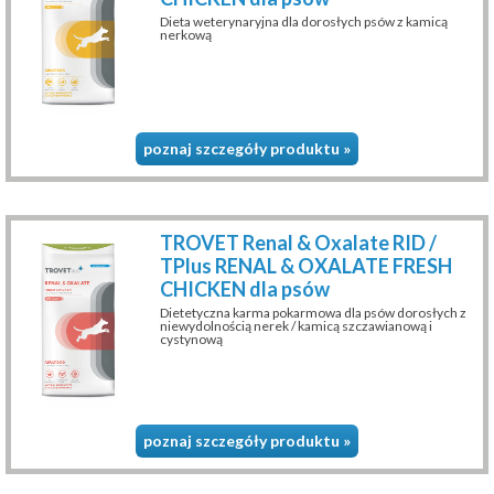
Dieta weterynaryjna dla dorosłych psów z kamicą
nerkową
poznaj szczegóły produktu »
TROVET Renal & Oxalate RID /
TPlus RENAL & OXALATE FRESH
CHICKEN dla psów
Dietetyczna karma pokarmowa dla psów dorosłych z
niewydolnością nerek / kamicą szczawianową i
cystynową
poznaj szczegóły produktu »