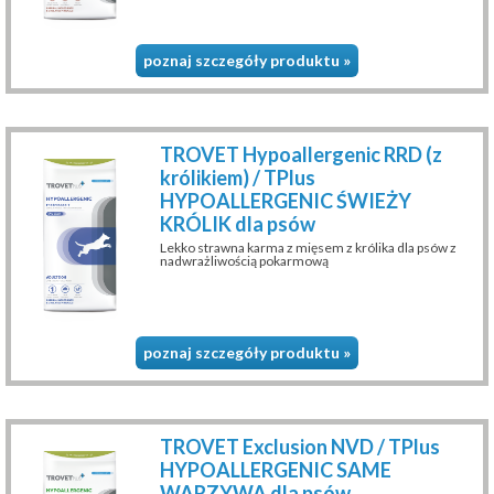
poznaj szczegóły produktu »
TROVET Hypoallergenic RRD (z
królikiem) / TPlus
HYPOALLERGENIC ŚWIEŻY
KRÓLIK dla psów
Lekko strawna karma z mięsem z królika dla psów z
nadwrażliwością pokarmową
poznaj szczegóły produktu »
TROVET Exclusion NVD / TPlus
HYPOALLERGENIC SAME
WARZYWA dla psów