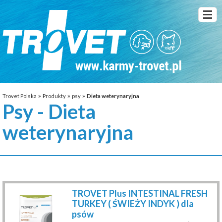
»
»
»
Trovet Polska
Produkty
psy
Dieta weterynaryjna
Psy - Dieta
weterynaryjna
TROVET Plus INTESTINAL FRESH
TURKEY ( ŚWIEŻY INDYK ) dla
psów