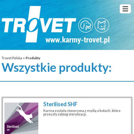
»
Trovet Polska
Produkty
Wszystkie produkty:
Sterilised SHF
Karma została stworzona z myślą o kotach, które
przeszły zabieg sterylizacji.