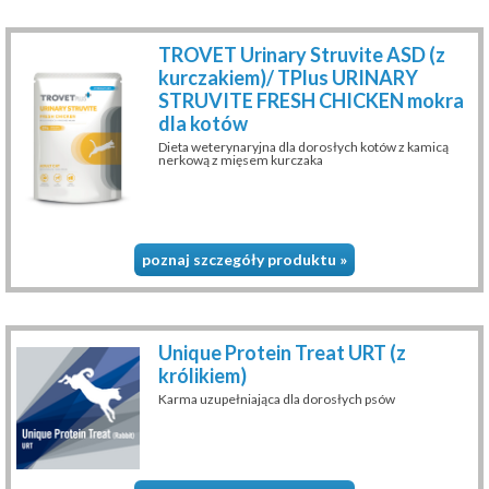
TROVET Urinary Struvite ASD (z
kurczakiem)/ TPlus URINARY
STRUVITE FRESH CHICKEN mokra
dla kotów
Dieta weterynaryjna dla dorosłych kotów z kamicą
nerkową z mięsem kurczaka
poznaj szczegóły produktu »
Unique Protein Treat URT (z
królikiem)
Karma uzupełniająca dla dorosłych psów