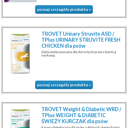
poznaj szczegóły produktu »
TROVET Urinary Struvite ASD /
TPlus URINARY STRUVITE FRESH
CHICKEN dla psów
Dieta weterynaryjna dla dorosłych psów z kamicą
nerkową
poznaj szczegóły produktu »
TROVET Weight & Diabetic WRD /
TPlus WEIGHT & DIABETIC
ŚWIEŻY KURCZAK dla psów
Karma dietetyczna dla psów, u których stwierdzono