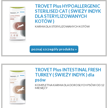
TROVET Plus HYPOALLERGENIC
STERILISED CAT ( ŚWIEŻY INDYK
DLA STERYLIZOWANYCH
KOTÓW )
KARMA DLA STERYLIZOWANYCH KOTÓW
poznaj szczegóły produktu »
TROVET Plus INTESTINAL FRESH
TURKEY ( ŚWIEŻY INDYK ) dla
psów
KOMPLETNA KARMA DLA DOROSŁYCH PSÓW OD 12
MIESIĘCY