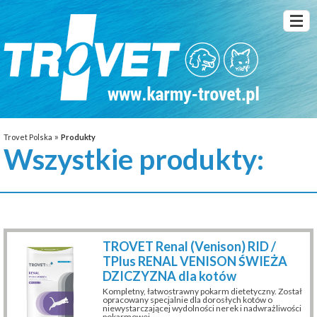
»
Trovet Polska
Produkty
Wszystkie produkty:
TROVET Renal (Venison) RID /
TPlus RENAL VENISON ŚWIEŻA
DZICZYZNA dla kotów
Kompletny, łatwostrawny pokarm dietetyczny. Został
opracowany specjalnie dla dorosłych kotów o
niewystarczającej wydolności nerek i nadwrażliwości
pokarmowej.